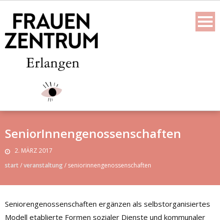
Skip
to
content
SeniorInnengenossenschaften
2. MÄRZ 2017
start
/
veranstaltung
/
seniorinnengenossenschaften
Seniorengenossenschaften ergänzen als selbstorganisiertes
Modell etablierte Formen sozialer Dienste und kommunaler