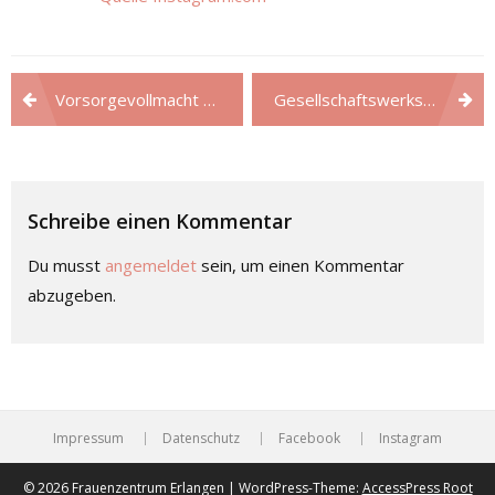
Beitragsnavigation
Vorsorgevollmacht und PatientInnenverfügung
Gesellschaftswerkstatt
Schreibe einen Kommentar
Du musst
angemeldet
sein, um einen Kommentar
abzugeben.
Impressum
Datenschutz
Facebook
Instagram
© 2026 Frauenzentrum Erlangen | WordPress-Theme:
AccessPress Root