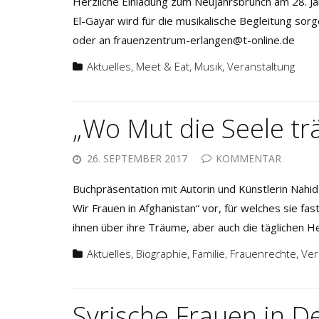
Herzliche Einladung zum Neujahrsbrunch am 28. Ja
El-Gayar wird für die musikalische Begleitung s
oder an frauenzentrum-erlangen@t-online.de
Aktuelles
,
Meet & Eat
,
Musik
,
Veranstaltung
„Wo Mut die Seele trä
26. SEPTEMBER 2017
KOMMENTAR
Buchpräsentation mit Autorin und Künstlerin Nahid
Wir Frauen in Afghanistan“ vor, für welches sie fa
ihnen über ihre Träume, aber auch die täglichen 
Aktuelles
,
Biographie
,
Familie
,
Frauenrechte
,
Ver
Syrische Frauen in D