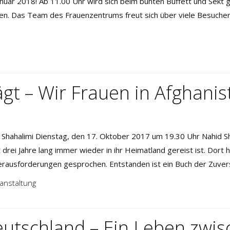
nuar 2018! Ab 11.00 Uhr wird sich beim bunten Buffett und Sekt 
orgen. Das Team des Frauenzentrums freut sich über viele Besuc
gt – Wir Frauen in Afghanis
 Shahalimi Dienstag, den 17. Oktober 2017 um 19.30 Uhr Nahid Shah
st drei Jahre lang immer wieder in ihr Heimatland gereist ist. Dor
Herausforderungen gesprochen. Entstanden ist ein Buch der Zuvers
anstaltung
eutschland – Ein Leben zwi