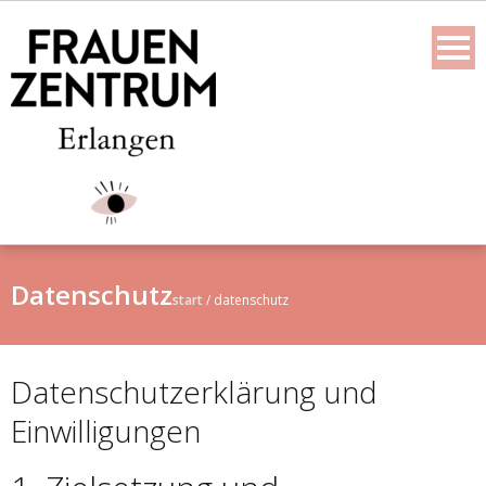
Skip
to
content
Datenschutz
start
/
datenschutz
Datenschutzerklärung und
Einwilligungen