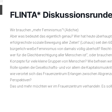
FLINTA* Diskussionsrund
Wir brauchen „mehr Feminismus“! (Adichie)
Aber was bedeutet das eigentlich genau? Wer hat heute überhaup
erfolgreichste soziale Bewegung aller Zeiten“ (Lohaus) seit den 60
bürgerlich-weiße Feminismus von damals völlig überholt? Reicht un
wer für die Gleichberechtigung aller Menschen ist“, oder brauchen 
Konzepte für viele kleine Gruppen von Menschen? Wie befreien wi
Rolle spielen die Gesellschafts- und vor allem die Kapitalismuskr
wie verortet sich das Frauenzentrum Erlangen zwischen Abgren
Perspektiven?
Das und mehr möchten wir im Frauenzentrum verhandeln. Es soll e