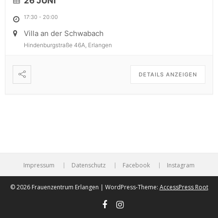
26 JUNI
17:30
-
20:00
Villa an der Schwabach
Hindenburgstraße 46A, Erlangen
DETAILS ANZEIGEN
Impressum
Datenschutz
Facebook
Instagram
© 2026 Frauenzentrum Erlangen | WordPress-Theme:
AccessPress Root