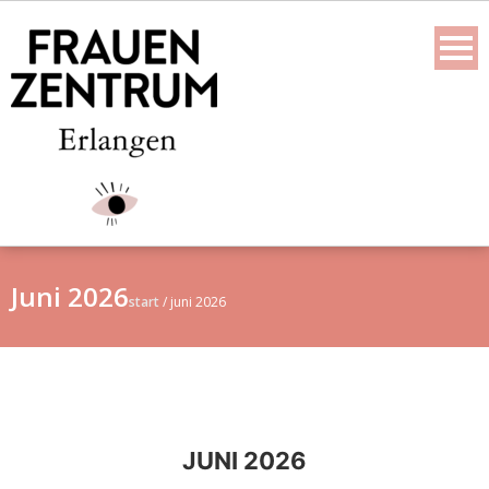
Skip
to
content
Juni 2026
start
/
juni 2026
JUNI 2026