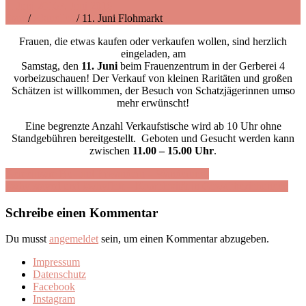
1. Juni 2016
7. Juni 2016
Start
/
Aktuelles
/
11. Juni Flohmarkt
Frauen, die etwas kaufen oder verkaufen wollen, sind herzlich
eingeladen, am
Samstag, den
11. Juni
beim Frauenzentrum in der Gerberei 4
vorbeizuschauen! Der Verkauf von kleinen Raritäten und großen
Schätzen ist willkommen, der Besuch von Schatzjägerinnen umso
mehr erwünscht!
Eine begrenzte Anzahl Verkaufstische wird ab 10 Uhr ohne
Standgebühren bereitgestellt. Geboten und Gesucht werden kann
zwischen
11.00 – 15.00 Uhr
.
Beitragsnavigation
Gemeinsam Be- und Erwandern – Wanderung!
#whyIstayed und #whyIleft – Komplexität in Gewaltbeziehungen
Schreibe einen Kommentar
Du musst
angemeldet
sein, um einen Kommentar abzugeben.
Impressum
Datenschutz
Facebook
Instagram