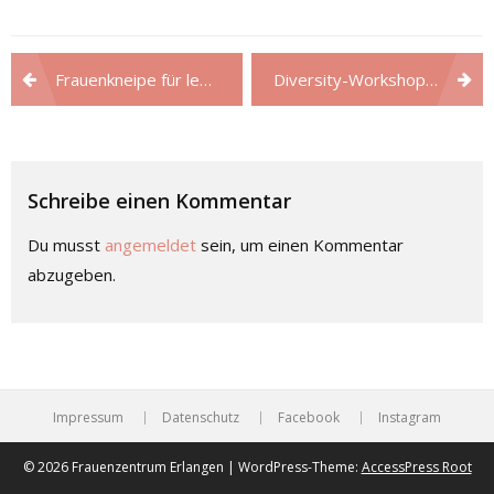
Beitragsnavigation
Frauenkneipe für lesbisch oder hetera, jung oder alt…
Diversity-Workshop II: Mädchen* und Frauen*arbeit
Schreibe einen Kommentar
Du musst
angemeldet
sein, um einen Kommentar
abzugeben.
Impressum
Datenschutz
Facebook
Instagram
© 2026 Frauenzentrum Erlangen | WordPress-Theme:
AccessPress Root