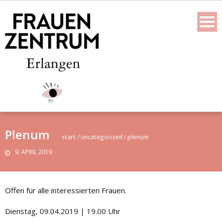
Skip
to
content
Plenum
start
/
uncategorized
/
plenum
9. APRIL 2019
Offen für alle interessierten Frauen.
Dienstag, 09.04.2019 | 19.00 Uhr