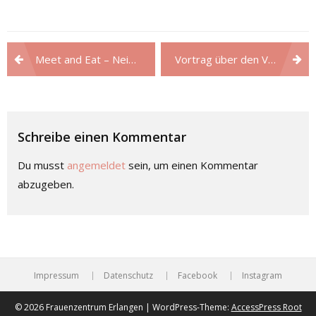
Beitragsnavigation
Meet and Eat – Neig´schmeckt über den Tellerrand
Vortrag über den Verein Trans-Ident e. V.
Schreibe einen Kommentar
Du musst
angemeldet
sein, um einen Kommentar
abzugeben.
Impressum
Datenschutz
Facebook
Instagram
© 2026 Frauenzentrum Erlangen | WordPress-Theme:
AccessPress Root