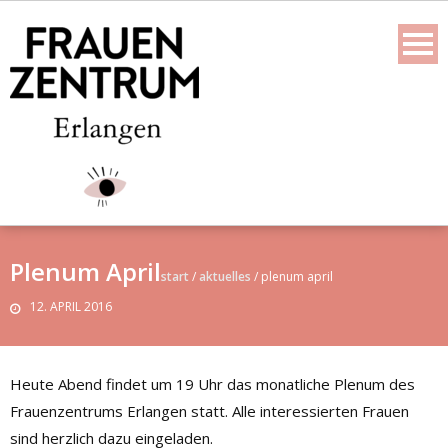
Skip
to
content
Plenum April
start
/
aktuelles
/
plenum april
12. APRIL 2016
Heute Abend findet um 19 Uhr das monatliche Plenum des
Frauenzentrums Erlangen statt. Alle interessierten Frauen
sind herzlich dazu eingeladen.