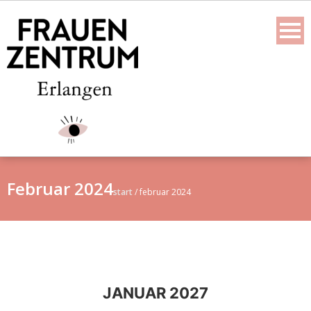
Skip
to
content
Februar 2024
start
/
februar 2024
JANUAR 2027